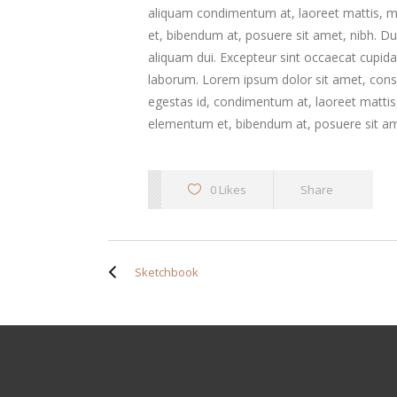
aliquam condimentum at, laoreet mattis, 
et, bibendum at, posuere sit amet, nibh. Dui
aliquam dui. Excepteur sint occaecat cupidat
laborum. Lorem ipsum dolor sit amet, conse
egestas id, condimentum at, laoreet matti
elementum et, bibendum at, posuere sit am
0 Likes
Share
Sketchbook