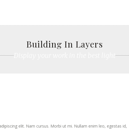
Building In Layers
Display your work in the best light
ipiscing elit. Nam cursus. Morbi ut mi. Nullam enim leo, egestas id,