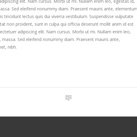
ipiscing elit. Nam cursus. Morbi ut mi. Nullam enim leo, egestas id,
massa. Sed eleifend nonummy diam. Praesent mauris ante, elementu
s tincidunt lectus quis dui viverra vestibulum. Suspendisse vulputate
at non proident, sunt in culpa qui officia deserunt mollit anim id est
ctetuer adipiscing elit. Nam cursus. Morbi ut mi. Nullam enim leo,
s, massa. Sed eleifend nonummy diam. Praesent mauris ante,
et, nibh.