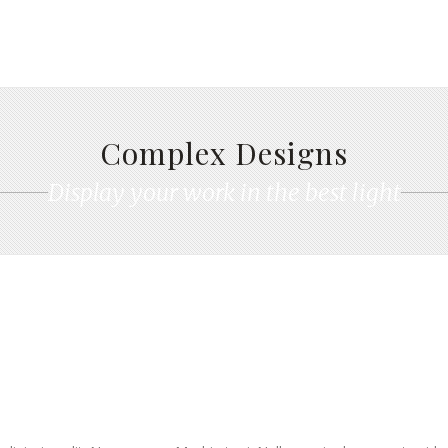
Complex Designs
Display your work in the best light